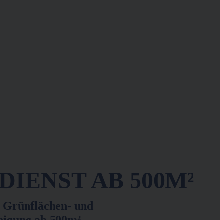
IENST AB 500M²
 Grünflächen- und
nigung ab 500m²