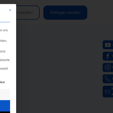
Mit diesem Button wird der Dialog geschlossen. Seine Funktionalität ist iden
Partner werden
Anfrage senden
re uns
hten,
sind
lisierte
e
uswahl
igung erteilt werden kann. Die erste Service-Gruppe ist e
ien