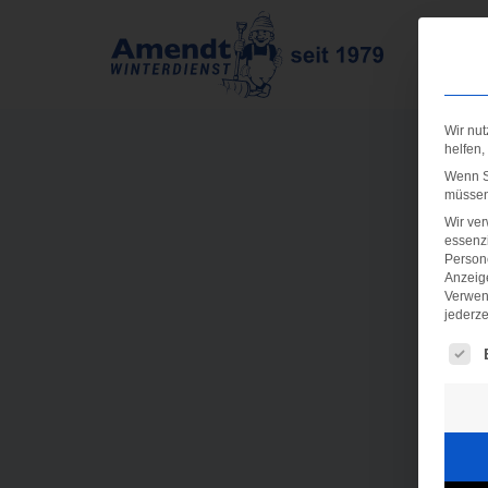
Wir nut
helfen,
Wenn Si
müssen 
Wir ve
essenzi
Persone
Anzeig
Verwen
jederze
Es fo