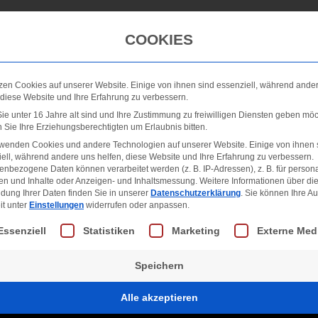
Winterdienst
Galerie
Neuigkeiten
FAQ
COOKIES
zen Cookies auf unserer Website. Einige von ihnen sind essenziell, während ande
 diese Website und Ihre Erfahrung zu verbessern.
e unter 16 Jahre alt sind und Ihre Zustimmung zu freiwilligen Diensten geben möc
Sie Ihre Erziehungsberechtigten um Erlaubnis bitten.
rwenden Cookies und andere Technologien auf unserer Website. Einige von ihnen 
ell, während andere uns helfen, diese Website und Ihre Erfahrung zu verbessern.
nbezogene Daten können verarbeitet werden (z. B. IP-Adressen), z. B. für persona
en und Inhalte oder Anzeigen- und Inhaltsmessung.
Weitere Informationen über di
dung Ihrer Daten finden Sie in unserer
Datenschutzerklärung
.
Sie können Ihre A
it unter
Einstellungen
widerrufen oder anpassen.
lgt eine Liste der Service-Gruppen, für die eine Einwill
Essenziell
Statistiken
Marketing
Externe Med
Speichern
Alle akzeptieren