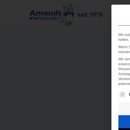
Wir nut
helfen,
Wenn Si
müssen 
Wir ve
essenzi
Persone
Anzeig
Verwen
jederze
Es fo