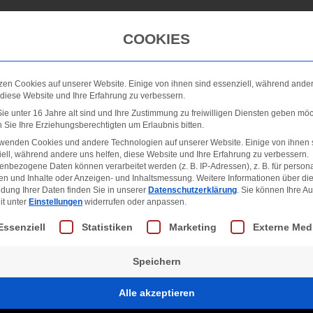
Winterdienst
Galerie
Neuigkeiten
FAQ
COOKIES
zen Cookies auf unserer Website. Einige von ihnen sind essenziell, während ande
 diese Website und Ihre Erfahrung zu verbessern.
e unter 16 Jahre alt sind und Ihre Zustimmung zu freiwilligen Diensten geben möc
Sie Ihre Erziehungsberechtigten um Erlaubnis bitten.
rwenden Cookies und andere Technologien auf unserer Website. Einige von ihnen 
ell, während andere uns helfen, diese Website und Ihre Erfahrung zu verbessern.
nbezogene Daten können verarbeitet werden (z. B. IP-Adressen), z. B. für persona
en und Inhalte oder Anzeigen- und Inhaltsmessung.
Weitere Informationen über di
dung Ihrer Daten finden Sie in unserer
Datenschutzerklärung
.
Sie können Ihre A
it unter
Einstellungen
widerrufen oder anpassen.
lgt eine Liste der Service-Gruppen, für die eine Einwill
Essenziell
Statistiken
Marketing
Externe Med
Speichern
Alle akzeptieren