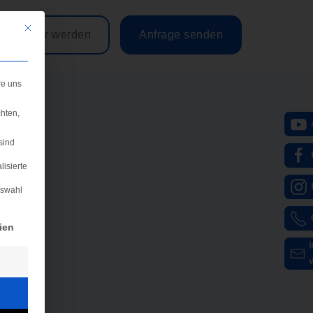
Mit diesem Button wird der Dialog geschlossen. Seine Funktionalität ist iden
Partner werden
Anfrage senden
re uns
hten,
sind
lisierte
e
uswahl
igung erteilt werden kann. Die erste Service-Gruppe ist e
ien