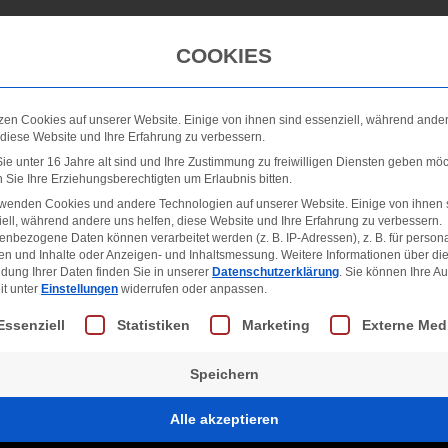
Winterdienst
Galerie
Neuigkeiten
FAQ
COOKIES
zen Cookies auf unserer Website. Einige von ihnen sind essenziell, während ande
 diese Website und Ihre Erfahrung zu verbessern.
e unter 16 Jahre alt sind und Ihre Zustimmung zu freiwilligen Diensten geben möc
Sie Ihre Erziehungsberechtigten um Erlaubnis bitten.
rwenden Cookies und andere Technologien auf unserer Website. Einige von ihnen 
ell, während andere uns helfen, diese Website und Ihre Erfahrung zu verbessern.
nbezogene Daten können verarbeitet werden (z. B. IP-Adressen), z. B. für persona
en und Inhalte oder Anzeigen- und Inhaltsmessung.
Weitere Informationen über di
dung Ihrer Daten finden Sie in unserer
Datenschutzerklärung
.
Sie können Ihre A
it unter
Einstellungen
widerrufen oder anpassen.
lgt eine Liste der Service-Gruppen, für die eine Einwill
Essenziell
Statistiken
Marketing
Externe Med
Speichern
Alle akzeptieren