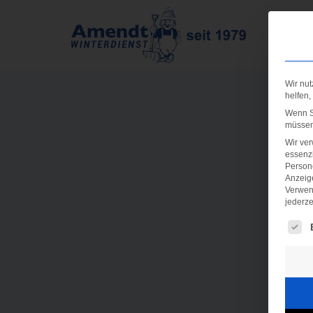
Wir nut
helfen,
Wenn Si
müssen 
Wir ve
essenzi
Persone
Anzeig
Verwen
jederze
Es fo