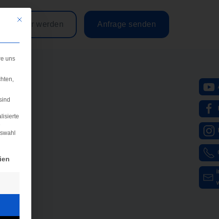
Mit diesem Button wird der Dialog geschlossen. Seine Funktionalität ist iden
Partner werden
Anfrage senden
re uns
hten,
sind
lisierte
e
uswahl
igung erteilt werden kann. Die erste Service-Gruppe ist e
ien