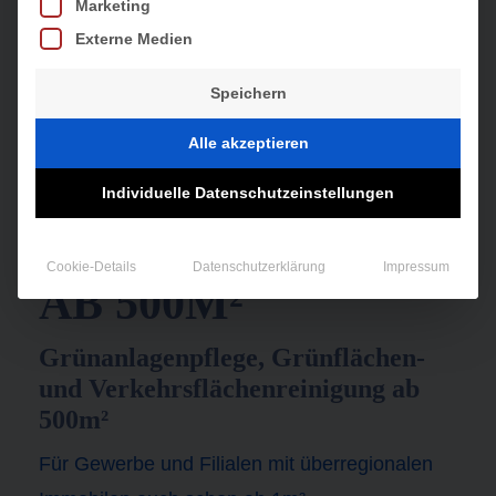
Marketing
Externe Medien
Speichern
Alle akzeptieren
Individuelle Datenschutzeinstellungen
WINTERDIENST
Cookie-Details
Datenschutzerklärung
Impressum
AB 500M²
Grünanlagenpflege, Grünflächen-
und Verkehrsflächenreinigung ab
500m²
Für Gewerbe und Filialen mit überregionalen