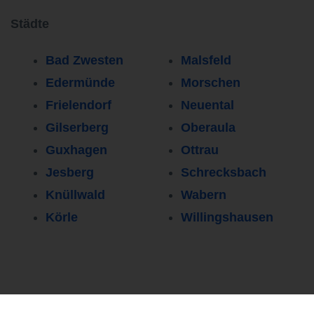
Städte
Bad Zwesten
Malsfeld
Edermünde
Morschen
Frielendorf
Neuental
Gilserberg
Oberaula
Guxhagen
Ottrau
Jesberg
Schrecksbach
Knüllwald
Wabern
Körle
Willingshausen