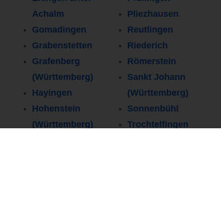
Achalm
Pliezhausen
Gomadingen
Reutlingen
Grabenstetten
Riederich
Grafenberg
Römerstein
(Württemberg)
Sankt Johann
Hayingen
(Württemberg)
Hohenstein
Sonnenbühl
(Württemberg)
Trochtelfingen
Hülben
Walddorfhäslach
Lichtenstein
Wannweil
Mehrstetten bei
Zwiefalten
Münsingen
(Württemberg)