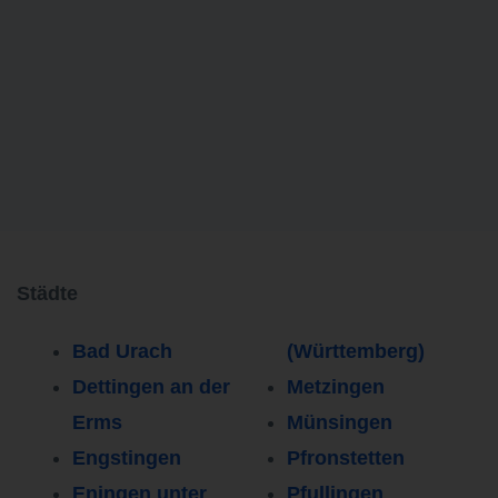
Städte
Bad Urach
(Württemberg)
Dettingen an der
Metzingen
Erms
Münsingen
Engstingen
Pfronstetten
Eningen unter
Pfullingen