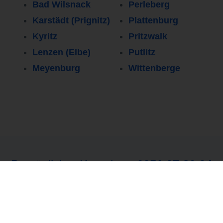
Bad Wilsnack
Perleberg
Karstädt (Prignitz)
Plattenburg
Kyritz
Pritzwalk
Lenzen (Elbe)
Putlitz
Meyenburg
Wittenberge
Persönlicher Kontakt
0251 37 80 94
80
Wir freuen uns über eine Nachricht von Ihnen.