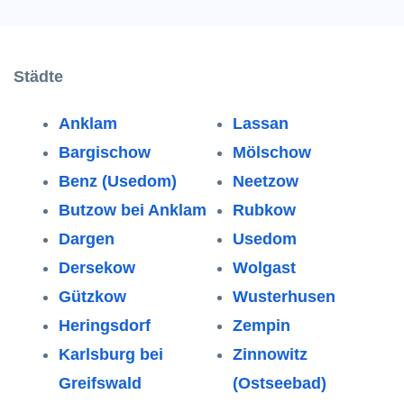
Städte
Anklam
Lassan
Bargischow
Mölschow
Benz (Usedom)
Neetzow
Butzow bei Anklam
Rubkow
Dargen
Usedom
Dersekow
Wolgast
Gützkow
Wusterhusen
Heringsdorf
Zempin
Karlsburg bei
Zinnowitz
Greifswald
(Ostseebad)