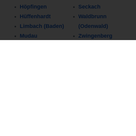
Höpfingen
Seckach
Hüffenhardt
Waldbrunn
Limbach (Baden)
(Odenwald)
Mudau
Zwingenberg
Neckargerach
(Baden)
Persönlicher Kontakt
0251 37 80 94
80
Wir freuen uns über eine Nachricht von Ihnen.