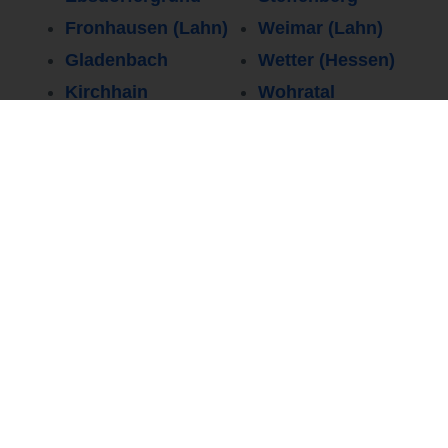
Fronhausen (Lahn)
Weimar (Lahn)
Gladenbach
Wetter (Hessen)
Kirchhain
Wohratal
Persönlicher Kontakt
0251 37 80 94
80
Wir freuen uns über eine Nachricht von Ihnen.