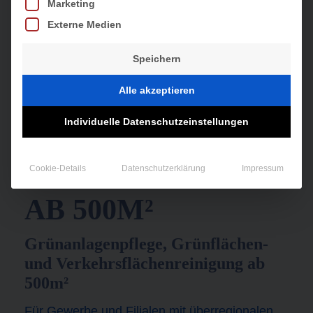
Marketing
Externe Medien
Speichern
Alle akzeptieren
Individuelle Datenschutzeinstellungen
WINTERDIENST
Cookie-Details
Datenschutzerklärung
Impressum
AB 500M²
Grünanlagenpflege, Grünflächen-
und Verkehrsflächenreinigung ab
500m²
Für Gewerbe und Filialen mit überregionalen