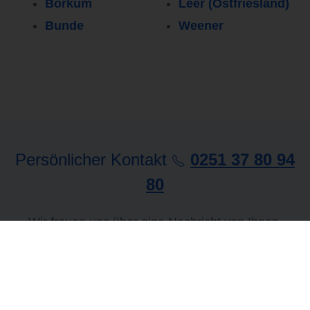
Borkum
Leer (Ostfriesland)
Bunde
Weener
Persönlicher Kontakt
0251 37 80 94
80
Wir freuen uns über eine Nachricht von Ihnen.