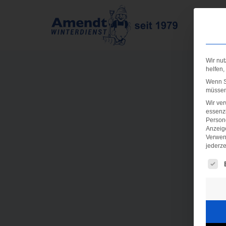
Wir nut
helfen,
Wenn Si
müssen 
Wir ve
essenzi
Persone
Anzeig
Verwen
jederze
Es fo