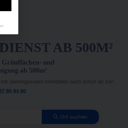
um
IENST AB 500M²
 Grünflächen- und
nigung ab 500m²
 mit überregionalen Immobilen auch schon ab 1m².
37 80 94 80
.