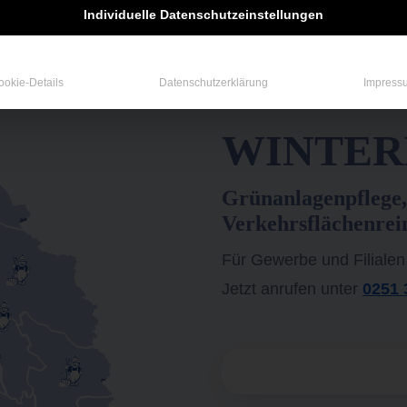
Individuelle Datenschutzeinstellungen
ookie-Details
Datenschutzerklärung
Impress
WINTERD
Grünanlagenpflege,
Verkehrsflächenrei
Für Gewerbe und Filialen
Jetzt anrufen unter
0251 