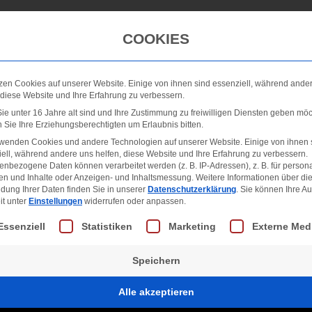
Winterdienst
Galerie
Neuigkeiten
FAQ
COOKIES
zen Cookies auf unserer Website. Einige von ihnen sind essenziell, während ande
 diese Website und Ihre Erfahrung zu verbessern.
e unter 16 Jahre alt sind und Ihre Zustimmung zu freiwilligen Diensten geben möc
Sie Ihre Erziehungsberechtigten um Erlaubnis bitten.
rwenden Cookies und andere Technologien auf unserer Website. Einige von ihnen 
ell, während andere uns helfen, diese Website und Ihre Erfahrung zu verbessern.
nbezogene Daten können verarbeitet werden (z. B. IP-Adressen), z. B. für persona
en und Inhalte oder Anzeigen- und Inhaltsmessung.
Weitere Informationen über di
dung Ihrer Daten finden Sie in unserer
Datenschutzerklärung
.
Sie können Ihre A
it unter
Einstellungen
widerrufen oder anpassen.
lgt eine Liste der Service-Gruppen, für die eine Einwill
Essenziell
Statistiken
Marketing
Externe Med
Speichern
Alle akzeptieren