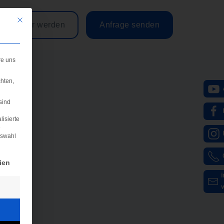
Mit diesem Button wird der Dialog geschlossen. Seine Funktionalität ist iden
Partner werden
Anfrage senden
re uns
hten,
sind
lisierte
e
uswahl
igung erteilt werden kann. Die erste Service-Gruppe ist e
ien