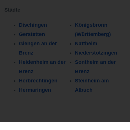
Städte
Dischingen
Königsbronn
Gerstetten
(Württemberg)
Giengen an der
Nattheim
Brenz
Niederstotzingen
Heidenheim an der
Sontheim an der
Brenz
Brenz
Herbrechtingen
Steinheim am
Hermaringen
Albuch