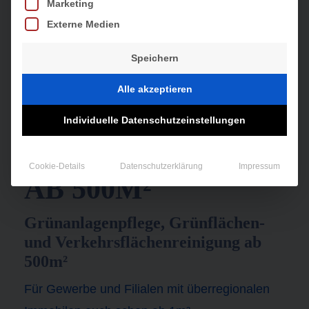
Marketing
Externe Medien
Speichern
Alle akzeptieren
Individuelle Datenschutzeinstellungen
WINTERDIENST
Cookie-Details
Datenschutzerklärung
Impressum
AB 500M²
Grünanlagenpflege, Grünflächen-
und Verkehrsflächenreinigung ab
500m²
Für Gewerbe und Filialen mit überregionalen