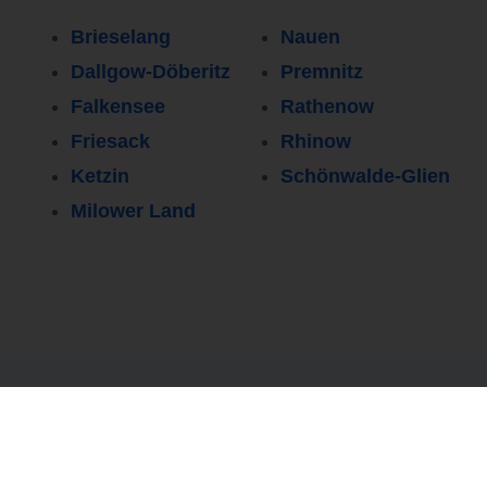
Brieselang
Nauen
Dallgow-Döberitz
Premnitz
Falkensee
Rathenow
Friesack
Rhinow
Ketzin
Schönwalde-Glien
Milower Land
Persönlicher Kontakt
0251 37 80 94
80