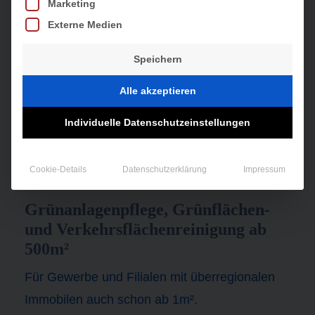
Marketing
Externe Medien
Speichern
Alle akzeptieren
Individuelle Datenschutzeinstellungen
WINTERDIENST
AB 500M²
Cookie-Details
Datenschutzerklärung
Impressum
Grünanlagenpflege, Grünflächen-
und Verkehrsflächenreinigung ab
500m²
Für Gewerbe und Filialen mit überregionalen
Immobilen auch schon ab 1m².