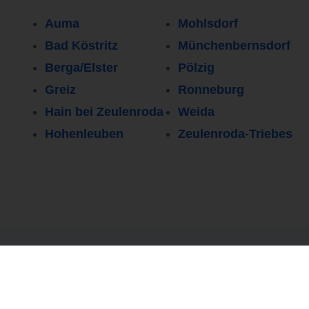
Auma
Mohlsdorf
Bad Köstritz
Münchenbernsdorf
Berga/Elster
Pölzig
Greiz
Ronneburg
Hain bei Zeulenroda
Weida
Hohenleuben
Zeulenroda-Triebes
Persönlicher Kontakt
0251 37 80 94
80