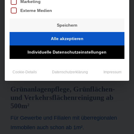
Marketing
Externe Medien
Speichern
Alle akzeptieren
Individuelle Datenschutzeinstellungen
WINTERDIENST
AB 500M²
Cookie-Details
Datenschutzerklärung
Impressum
Grünanlagenpflege, Grünflächen-
und Verkehrsflächenreinigung ab
500m²
Für Gewerbe und Filialen mit überregionalen
Immobilen auch schon ab 1m².