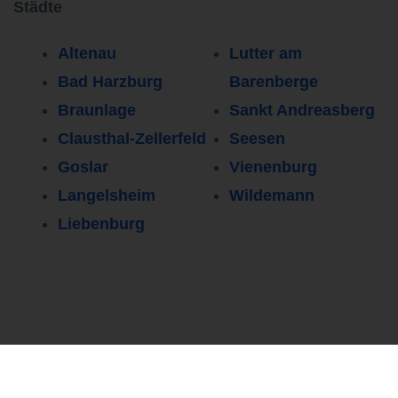
Städte
Altenau
Lutter am
Bad Harzburg
Barenberge
Braunlage
Sankt Andreasberg
Clausthal-Zellerfeld
Seesen
Goslar
Vienenburg
Langelsheim
Wildemann
Liebenburg
Persönlicher Kontakt
0251 37 80 94