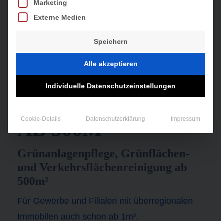
Marketing
Externe Medien
Speichern
Alle akzeptieren
Individuelle Datenschutzeinstellungen
WINTERDIENST
Cookie-Details
Datenschutzerklärung
Impressum
AB 500M²
Grünanlagenpflege, Grünflächen-
und Verkehrsflächenreinigung ab
500m²
Für Gewerbe und Filialen mit überregionalen
Immobilen auch schon ab 1m².