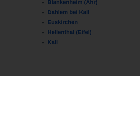
Blankenheim (Ahr)
Dahlem bei Kall
Euskirchen
Hellenthal (Eifel)
Kall