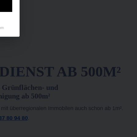
um
IENST AB 500M²
 Grünflächen- und
nigung ab 500m²
 mit überregionalen Immobilen auch schon ab 1m².
37 80 94 80
.