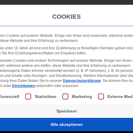
Winterdienst
Galerie
Neuigkeiten
FAQ
COOKIES
zen Cookies auf unserer Website. Einige von ihnen sind essenziell, während ande
 diese Website und Ihre Erfahrung zu verbessern.
e unter 16 Jahre alt sind und Ihre Zustimmung zu freiwilligen Diensten geben möc
Sie Ihre Erziehungsberechtigten um Erlaubnis bitten.
rwenden Cookies und andere Technologien auf unserer Website. Einige von ihnen 
ell, während andere uns helfen, diese Website und Ihre Erfahrung zu verbessern.
nbezogene Daten können verarbeitet werden (z. B. IP-Adressen), z. B. für persona
en und Inhalte oder Anzeigen- und Inhaltsmessung.
Weitere Informationen über di
dung Ihrer Daten finden Sie in unserer
Datenschutzerklärung
.
Sie können Ihre A
it unter
Einstellungen
widerrufen oder anpassen.
lgt eine Liste der Service-Gruppen, für die eine Einwill
Essenziell
Statistiken
Marketing
Externe Med
Speichern
Alle akzeptieren