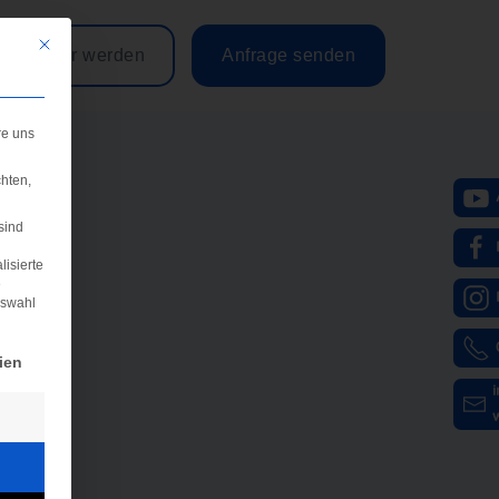
Mit diesem Button wird der Dialog geschlossen. Seine Funktionalität ist iden
Partner werden
Anfrage senden
re uns
hten,
sind
lisierte
e
uswahl
igung erteilt werden kann. Die erste Service-Gruppe ist e
ien