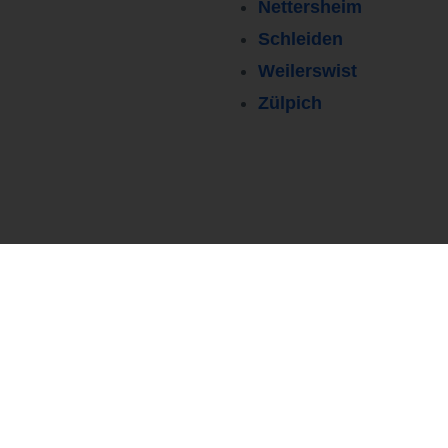
Nettersheim
Schleiden
Weilerswist
Zülpich
Persönlicher Kontakt
0251 37 80 94 80