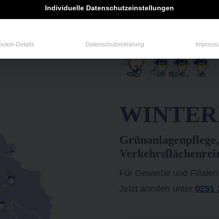
Individuelle Datenschutzeinstellungen
ookie-Details
Datenschutzerklärung
Impress
WINTERD
Grünanlagenpflege,
Verkehrsflächenrei
Für Gewerbe und Filialen
Jetzt anrufen unter
0251 