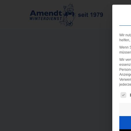
Wir nut
helfen,
Wenn Si
müssen 
Wir ve
essenzi
Persone
Anzeig
Verwen
jederze
Es fo