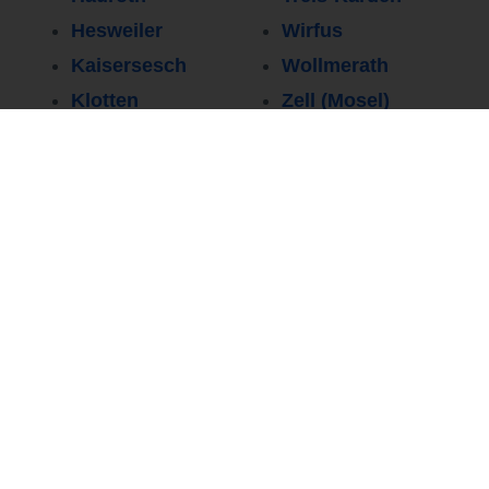
Hesweiler
Wirfus
Kaisersesch
Wollmerath
Klotten
Zell (Mosel)
Persönlicher Kontakt
0251 37 80 94
80
Wir freuen uns über eine Nachricht von Ihnen.