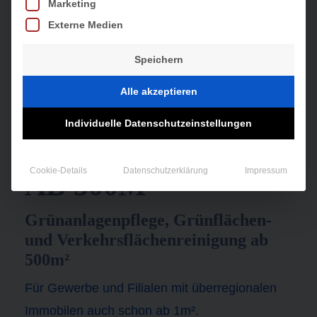
Marketing
Externe Medien
Speichern
Alle akzeptieren
Individuelle Datenschutzeinstellungen
WINTERDIENST
Cookie-Details
Datenschutzerklärung
Impressum
AB 500M²
Grünanlagenpflege, Grünflächen-
und Verkehrsflächenreinigung ab
500m²
Für Gewerbe und Filialen mit überregionalen
Immobilen auch schon ab 1m².