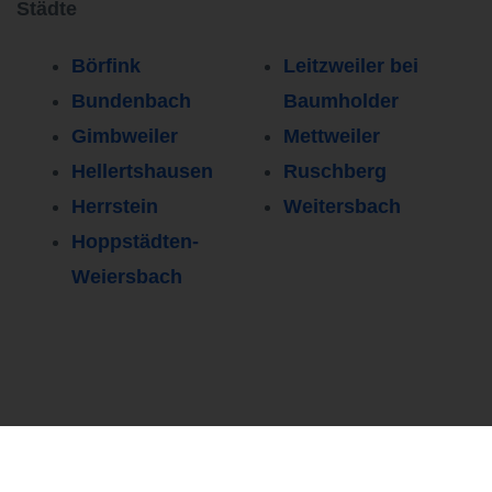
Städte
Börfink
Leitzweiler bei
Bundenbach
Baumholder
Gimbweiler
Mettweiler
Hellertshausen
Ruschberg
Herrstein
Weitersbach
Hoppstädten-
Weiersbach
Persönlicher Kontakt
0251 37 80 94