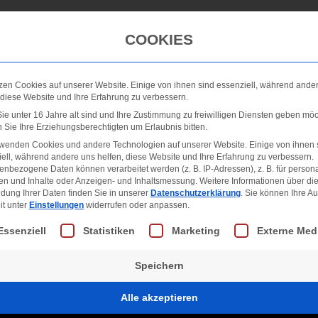
Winterdienst
Galerie
Neuigkeiten
FAQ
COOKIES
zen Cookies auf unserer Website. Einige von ihnen sind essenziell, während ande
 diese Website und Ihre Erfahrung zu verbessern.
e unter 16 Jahre alt sind und Ihre Zustimmung zu freiwilligen Diensten geben möc
Sie Ihre Erziehungsberechtigten um Erlaubnis bitten.
rwenden Cookies und andere Technologien auf unserer Website. Einige von ihnen 
ell, während andere uns helfen, diese Website und Ihre Erfahrung zu verbessern.
nbezogene Daten können verarbeitet werden (z. B. IP-Adressen), z. B. für persona
en und Inhalte oder Anzeigen- und Inhaltsmessung.
Weitere Informationen über di
dung Ihrer Daten finden Sie in unserer
Datenschutzerklärung
.
Sie können Ihre A
it unter
Einstellungen
widerrufen oder anpassen.
lgt eine Liste der Service-Gruppen, für die eine Einwill
Essenziell
Statistiken
Marketing
Externe Med
Speichern
Alle akzeptieren