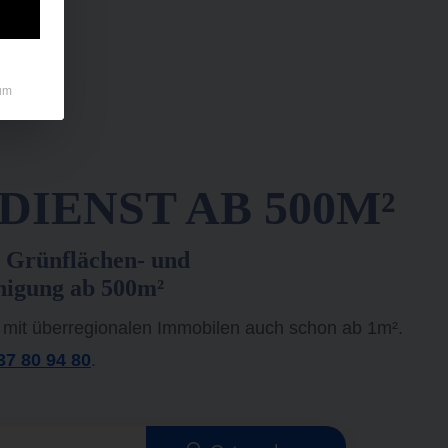
um
IENST AB 500M²
 Grünflächen- und
nigung ab 500m²
 mit überregionalen Immobilen auch schon ab 1m².
37 80 94 80
.