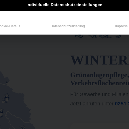
Individuelle Datenschutzeinstellungen
ookie-Details
Datenschutzerklärung
Impress
WINTERD
Grünanlagenpflege,
Verkehrsflächenrei
Für Gewerbe und Filialen
Jetzt anrufen unter
0251 