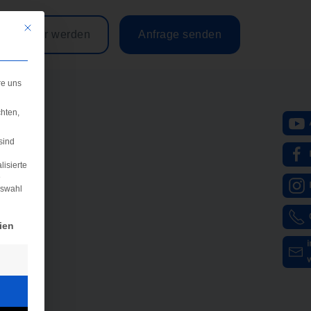
Mit diesem Button wird der Dialog geschlossen. Seine Funktionalität ist iden
Partner werden
Anfrage senden
re uns
hten,
sind
lisierte
e
uswahl
igung erteilt werden kann. Die erste Service-Gruppe ist e
ien