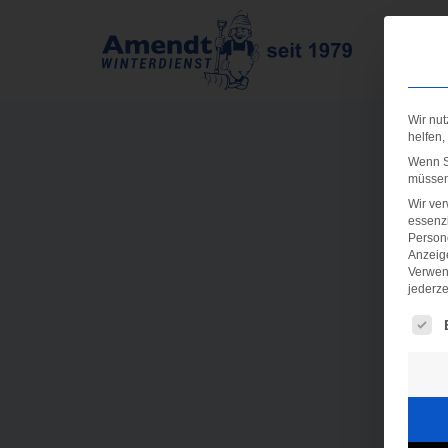
Wir nut
helfen,
Wenn Si
müssen 
Wir ve
essenzi
Persone
Anzeig
Verwen
jederze
Es fo