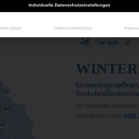
Individuelle Datenschutzeinstellungen
ookie-Details
Datenschutzerklärung
Impress
WINTERD
Grünanlagenpflege,
Verkehrsflächenrei
Für Gewerbe und Filialen
Jetzt anrufen unter
0251 