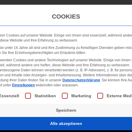
Winterdienst
Galerie
Neuigkeiten
FAQ
COOKIES
zen Cookies auf unserer Website. Einige von ihnen sind essenziell, während ande
 diese Website und Ihre Erfahrung zu verbessern.
e unter 16 Jahre alt sind und Ihre Zustimmung zu freiwilligen Diensten geben möc
Sie Ihre Erziehungsberechtigten um Erlaubnis bitten.
rwenden Cookies und andere Technologien auf unserer Website. Einige von ihnen 
ell, während andere uns helfen, diese Website und Ihre Erfahrung zu verbessern.
nbezogene Daten können verarbeitet werden (z. B. IP-Adressen), z. B. für persona
en und Inhalte oder Anzeigen- und Inhaltsmessung.
Weitere Informationen über di
dung Ihrer Daten finden Sie in unserer
Datenschutzerklärung
.
Sie können Ihre A
it unter
Einstellungen
widerrufen oder anpassen.
lgt eine Liste der Service-Gruppen, für die eine Einwill
Essenziell
Statistiken
Marketing
Externe Med
Speichern
Alle akzeptieren