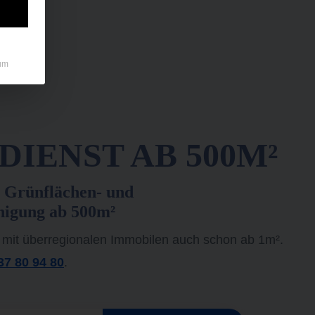
um
IENST AB 500M²
 Grünflächen- und
nigung ab 500m²
 mit überregionalen Immobilen auch schon ab 1m².
37 80 94 80
.