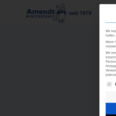
Wir nut
helfen,
Wenn Si
müssen 
Wir ve
essenzi
Persone
Anzeig
Verwen
jederze
Es fo