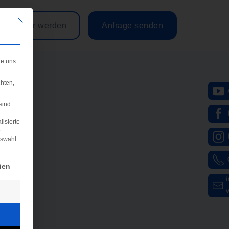
Mit diesem Button wird der Dialog geschlossen. Seine Funktionalität ist iden
Partner werden
Anfrage senden
re uns
hten,
sind
lisierte
e
uswahl
igung erteilt werden kann. Die erste Service-Gruppe ist e
ien